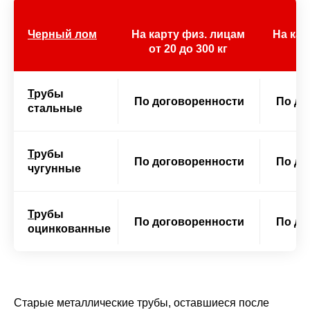
Черный лом
На карту физ. лицам
На кар
от 20 до 300 кг
Т
рубы
По договоренности
По до
стальные
Т
рубы
По договоренности
По до
чугунные
Т
рубы
По договоренности
По до
оцинкованные
Старые металлические трубы, оставшиеся после